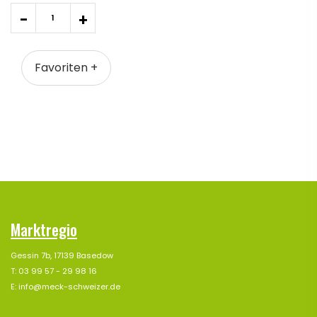
Quantity
-
+
Favoriten +
Marktregio
Gessin 7b, 17139 Basedow
T: 03 99 57 - 29 98 16
E: info@meck-schweizer.de